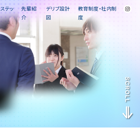
アステッ
先輩紹
デリブ設計
教育制度・社内制
介
図
度